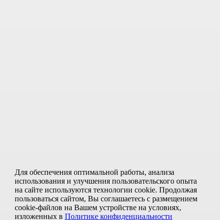
Псков
Пушкинские горы
Селигер
Соловецкие острова
—
Главная
/
—
Туры по России и СНГ
/
—
Туры на Алтай
/
—
Праздничные туры
Праздничные туры
на Алтай
Для обеспечения оптимальной работы, анализа
использования и улучшения пользовательского опыта
на сайте используются технологии cookie. Продолжая
Туры на 4 ноября
пользоваться сайтом, Вы соглашаетесь с размещением
cookie-файлов
на Вашем устройстве на условиях,
изложенных в
Политике конфиденциальности