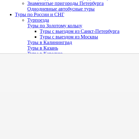
Знаменитые пригороды Петербурга
Однодневные автобусные туры
Туры по России и СНГ
Турпоезда
Туры по Золотому кольцу
Туры с выездом из Санкт-Петербурга
Туры с выездом из Москвы
Туры в Калининград
Туры в Казань
Туры в Карелию
Туры по Северо-Западу России
Туры в Москву
Индивидуальные экскурсии
Туры в Нижний Новгород
Речные круизы по России
Туры из Москвы
Туры в Калугу
Туры в Рязань
Туры в Смоленск
Туры в Тверь
Туры в Тулу
Туры на Юг России
Туры в Крым
Туры в Краснодарский край
Туры на Байкал