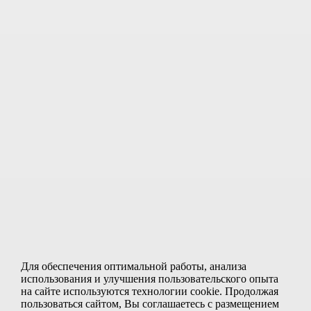
Даты заездов на 2026 г.:
Август:
02, 16
Сентябрь:
06, 20
от
37 900
руб.
Программа и цены
Отправить заявку
Автобусный тур по Золотому кольцу
Для обеспечения оптимальной работы, анализа
использования и улучшения пользовательского опыта
Продолжительность:
на сайте используются технологии cookie. Продолжая
пользоваться сайтом, Вы соглашаетесь с размещением
5 дней / 4 ночи