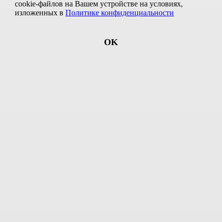
cookie-файлов
на Вашем устройстве на условиях,
В тур входит:
изложенных в
Политике конфиденциальности
Тверь
Переславль-Залесский
OK
Ростов Великий
Ярославль
Кострома
Плёс
Иваново
Суздаль
Владимир
Сергиев Посад
Даты заездов на 2026 г.:
Август:
05
Сентябрь:
16
Сентябрь:
14
от
41 530
руб.
Программа и цены
Отправить заявку