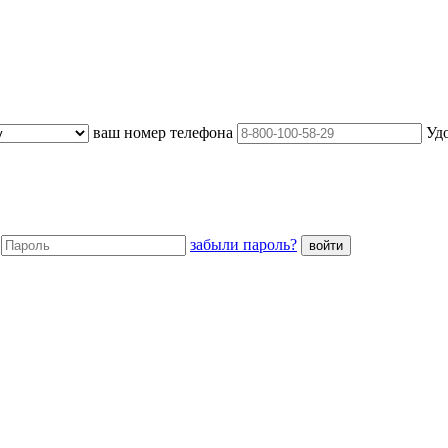
Варианты оплаты
Новости
Полезная информация
Отзыв
ваш номер телефона
Уд
 сайта и даю согласие на обработку своих персональных данных
ь
забыли пароль?