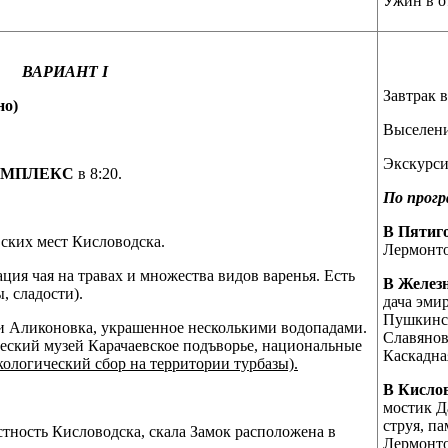
Ужин в о
ВАРИАНТ
I
Завтрак 
но)
Выселение
Экскурси
ОМПЛЕКС
в 8:20.
По прогр
В Пятиг
ских мест Кисловодска.
Лермонто
ация чая на травах и множества видов варенья. Есть
В Желез
, сладости).
дача эмир
Пушкинск
и Аликоновка, украшенное несколькими водопадами.
Славянов
еский музей Карачаевское подъворье, национальные
Каскадна
кологический сбор на территории турбазы).
В Кисло
мостик Д
струя, п
тность Кисловодска, скала Замок расположена в
Лермонто