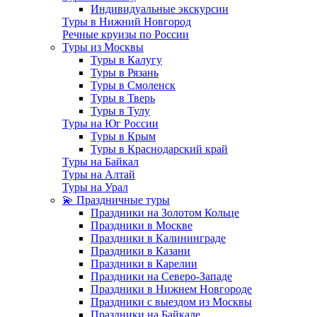
Индивидуальные экскурсии
Туры в Нижний Новгород
Речные круизы по России
Туры из Москвы
Туры в Калугу
Туры в Рязань
Туры в Смоленск
Туры в Тверь
Туры в Тулу
Туры на Юг России
Туры в Крым
Туры в Краснодарский край
Туры на Байкал
Туры на Алтай
Туры на Урал
💫 Праздничные туры
Праздники на Золотом Кольце
Праздники в Москве
Праздники в Калининграде
Праздники в Казани
Праздники в Карелии
Праздники на Северо-Западе
Праздники в Нижнем Новгороде
Праздники с выездом из Москвы
Праздники на Байкале