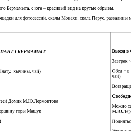
го Бермамыта, с юга – красивый вид на крутые обрывы.
щадки для фотосессий, скалы Монахи, скала Парус, развалины м
Выезд в 
РИАНТ
I
БЕРМАМЫТ
Завтрак ~
Обед ~ в
 Плату. хычины, чай)
чай)
Возвращен
Свободно
музей Домик М.Ю.Лермонтова
Можно са
 вершину горы Машук
М.Ю.Лер
)
Поднятьс