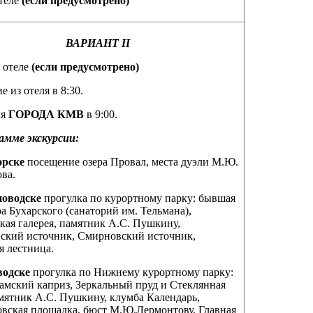
теле
(если предусмотрено)
ВАРИАНТ
II
в отеле
(если предусмотрено)
 из отеля в 8:30.
я
ГОРОДА КМВ
в 9:00.
амме экскурсии:
орске
посещение озера Провал, места дуэли М.Ю.
ва.
новодске
прогулка по курортному парку: бывшая
а Бухарского (санаторий им. Тельмана),
ая галерея, памятник А.С. Пушкину,
ский источник, Смирновский источник,
я лестница.
водске
прогулка по Нижнему курортному парку:
амский каприз, Зеркальный пруд и Стеклянная
амятник А.С. Пушкину, клумба Календарь,
вская площадка, бюст М.Ю.Лермонтову, Главная