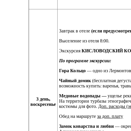
Завтрак в отеле
(если предусмотре
Выселение из отеля 8:00.
Экскурсия
КИСЛОВОДСКИЙ К
По программе экскурсии:
Гора Кольцо
— одно из Лермонтов
Чайный домик
(бесплатная дегуст
возможность купить: варенья, травы
Медовые водопады —
ущелье рек
3 день,
На территории турбазы этнографич
воскресенье
костюмы для фото.
Доп. расходы (э
Обед на маршруте
за доп. плату
Замок коварства и любви
— окрес