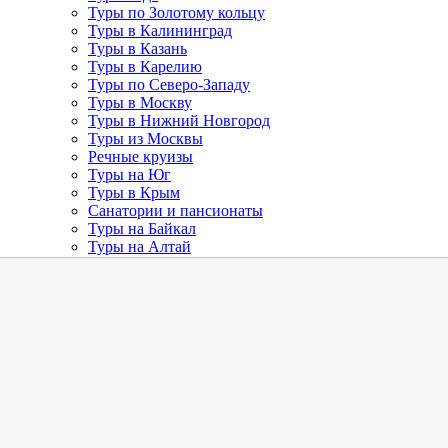
Туры по Золотому кольцу
Туры в Калининград
Туры в Казань
Туры в Карелию
Туры по Северо-Западу
Туры в Москву
Туры в Нижний Новгород
Туры из Москвы
Речные круизы
Туры на Юг
Туры в Крым
Санатории и пансионаты
Туры на Байкал
Туры на Алтай
Туры на Урал
Туры в Белоруссию
Туры в Абхазию
Туры по Золотому кольцу
Туры по Золотому кольцу
Праздничные туры
Туры с выездом из Санкт-Петербурга
ГОРОДА ЗОЛОТОГО КОЛЬЦА
ГОРОДА
ЗОЛОТОГО КОЛЬЦА
—
Главная
/