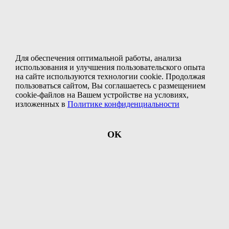
путешествующих царственных особ.
Теперь здесь музей. Да какой! Где еще
можно увидеть рядом 3600-летний
китайский колокольчик и валдайский
ямской, корабельную рынду и буддийский
ритуальный, немецкие колокола 17 века и
шведские трофейные времен Северной
Для обеспечения оптимальной работы, анализа
войны? Всё это вы увидите и даже
использования и улучшения пользовательского опыта
услышите, посетив этот удивительный
на сайте используются технологии cookie. Продолжая
музей.
пользоваться сайтом, Вы соглашаетесь с размещением
cookie-файлов
на Вашем устройстве на условиях,
Посещение Музейного колокольного
изложенных в
Политике конфиденциальности
центра.
Экспозиция Музейного колокольного
OK
центра состоит из четырех тематических
залов, проходя по которым, можно
ознакомиться с колокольной историей с
глубокой древности до наших дней.
2 день:
Музей Уездного города.
Вы погрузитесь в прошлое,
проникнувшись духом традиционной
российской провинции, окунетесь в быт
людей типичного уездного города XIX –